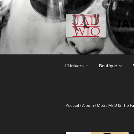
Aller
au
contenu
JA
principal
Tout Ja
L’Univers
Boutique
Accueil
/
Album
/
Mp3
/ Mr D & The F