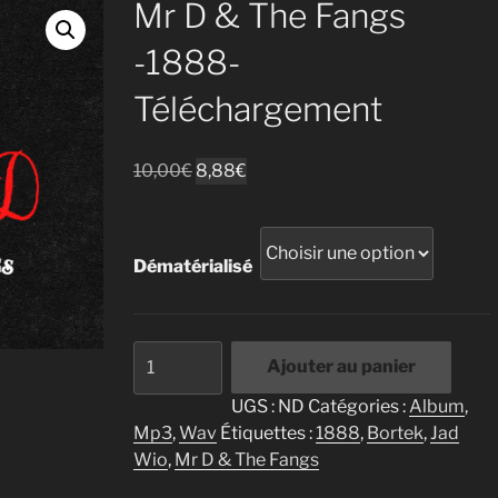
Mr D & The Fangs
-1888-
Téléchargement
Le
Le
10,00
€
8,88
€
prix
prix
initial
actuel
était :
est :
Dématérialisé
10,00€.
8,88€.
quantité
Ajouter au panier
de
Mr
UGS :
ND
Catégories :
Album
,
D
Mp3
,
Wav
Étiquettes :
1888
,
Bortek
,
Jad
&
Wio
,
Mr D & The Fangs
The