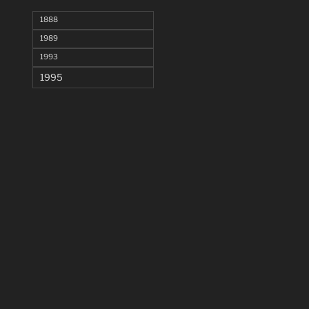
1888
1989
1993
1995
2016
2017
2020
Agen
bienvenue
bortek
brilnom
clip
dansz desmone
Florida
francofolies