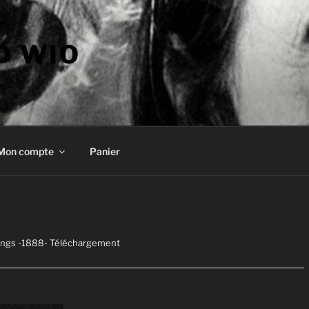
D WIO
d Wio
Mon compte
Panier
angs -1888- Téléchargement