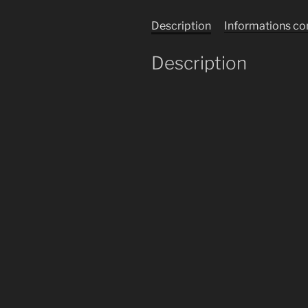
Description
Informations c
Description
Le nouveau projet de Bortek.
Entre Dr Jekyll et M. Hyde!
« 01-Etrange Extrait »
1888
MR D & THE FANGS
Lecteur
00:00
audio
1.
« 01-Etrange Extrait »
— MR D 
2.
« 02-Jekill Cash Extrait »
— MR 
3.
« 03-Melancolie Extrait »
— MR 