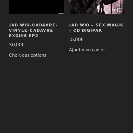
sur
choisies
la
sur
page
la
du
JAD WIO-CADAVRE-
JAD WIO – SEX MAGIK
page
VINYLE-CADAVRE
– CD DIGIPAK
produit
du
EXQUIS EP2
15,00
€
produit
30,00
€
Ajouter au panier
Ce
Choix des options
produit
a
plusieurs
variations.
Les
options
peuvent
être
choisies
sur