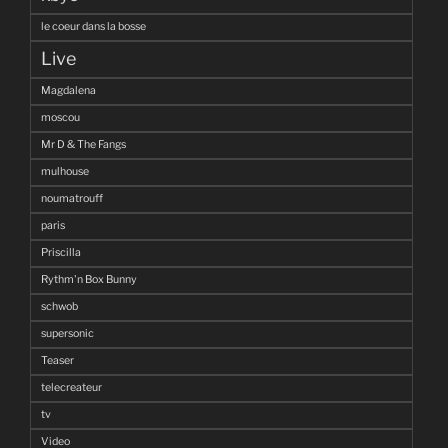
le coeur dans la bosse
Live
Magdalena
moscou
Mr D & The Fangs
mulhouse
noumatrouff
paris
Priscilla
Rythm'n Box Bunny
schwob
supersonic
Teaser
telecreateur
tv
Video