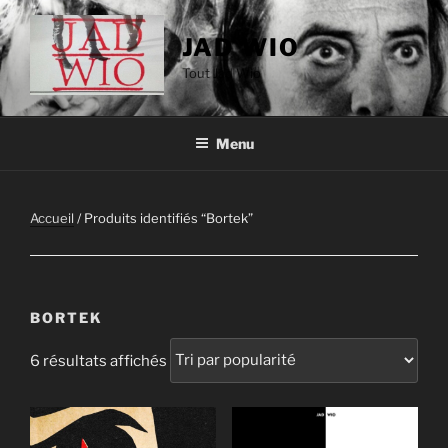
Aller
au
JAD WIO
contenu
Tout Jad Wio
principal
Menu
Accueil
/ Produits identifiés “Bortek”
BORTEK
Trié
6 résultats affichés
par
popularité