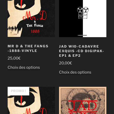
MR D & THE FANGS
JAD WIO-CADAVRE
-1888-VINYLE
EXQUIS -CD DIGIPAK-
EP1 & EP2
25,00
€
20,00
€
Ce
Choix des options
Ce
Choix des options
produit
produit
a
a
plusieurs
plusieurs
PROMO !
variations.
variations.
Les
Les
options
options
peuvent