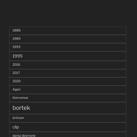
1888
1989
1993
1995
2016
2017
2020
Agen
bienvenue
bortek
brilnom
clip
dansz desmone