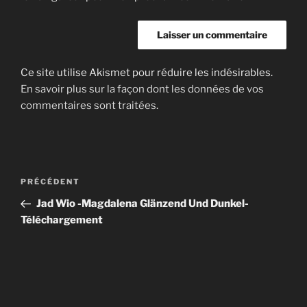
Ce site utilise Akismet pour réduire les indésirables.
En savoir plus sur la façon dont les données de vos
commentaires sont traitées
.
Navigation
Article
PRÉCÉDENT
de
précédent
Jad Wio -Magdalena Glänzend Und Dunkel-
l’article
Téléchargement