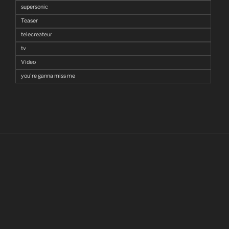
supersonic
Teaser
telecreateur
tv
Video
you're ganna miss me