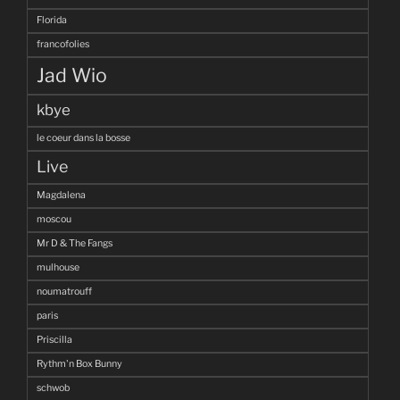
Florida
francofolies
Jad Wio
kbye
le coeur dans la bosse
Live
Magdalena
moscou
Mr D & The Fangs
mulhouse
noumatrouff
paris
Priscilla
Rythm'n Box Bunny
schwob