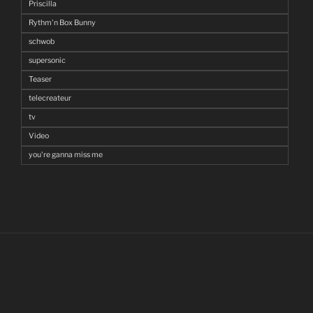
Priscilla
Rythm'n Box Bunny
schwob
supersonic
Teaser
telecreateur
tv
Video
you're ganna miss me