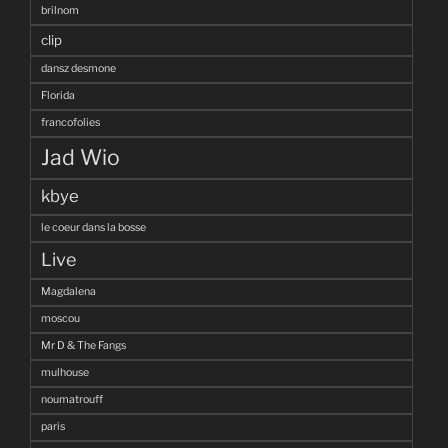
brilnom
clip
dansz desmone
Florida
francofolies
Jad Wio
kbye
le coeur dans la bosse
Live
Magdalena
moscou
Mr D & The Fangs
mulhouse
noumatrouff
paris