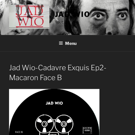
Aller
au
JAD WIO
contenu
Tout Jad Wio
principal
Menu
Jad Wio-Cadavre Exquis Ep2-
Macaron Face B