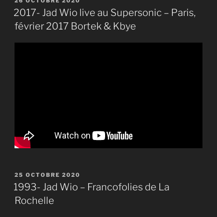
26 OCTOBRE 2020
LE
2017- Jad Wio live au Supersonic – Paris,
février 2017 Bortek & Kbye
PUBLIÉ
25 OCTOBRE 2020
LE
1993- Jad Wio – Francofolies de La
Rochelle