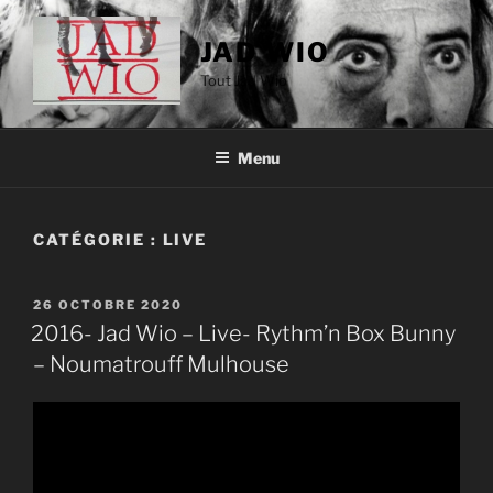
Aller
au
JAD WIO
contenu
Tout Jad Wio
principal
Menu
CATÉGORIE :
LIVE
PUBLIÉ
26 OCTOBRE 2020
LE
2016- Jad Wio – Live- Rythm’n Box Bunny
– Noumatrouff Mulhouse