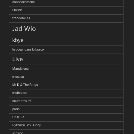
dansz desmone
Florida
francofolies
Jad Wio
kbye
le coeur dans la bosse
Live
Magdalena
moscou
Mr D & The Fangs
mulhouse
noumatrouff
paris
Priscilla
Rythm'n Box Bunny
schwob