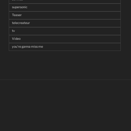
supersonic
Teaser
telecreateur
tv
Video
you're ganna miss me