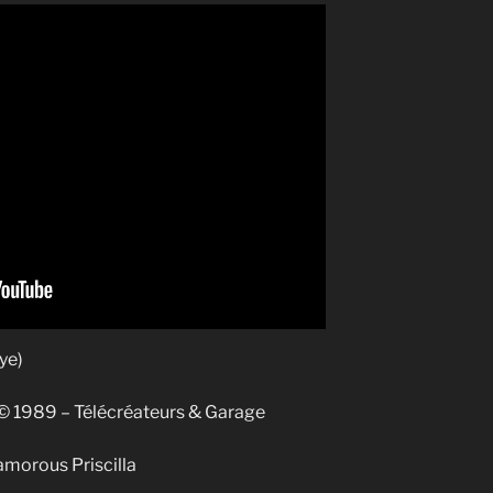
ye)
 © 1989 – Télécréateurs & Garage
amorous Priscilla