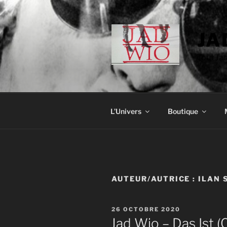
Aller
au
contenu
JA
principal
Tout Ja
L’Univers
Boutique
AUTEUR/AUTRICE :
ILAN 
PUBLIÉ
26 OCTOBRE 2020
LE
Jad Wio – Das Ist (C