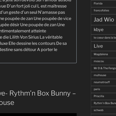
Florida
ue D’un fort joli cul L est maîtresse
francofolies
 d’un geste d’un seul N’amasse pas
Jad Wio
ne poupée de zan Une poupée de vice
upée désir Une poupée de zan Une
kbye
entimentalement atteinte
 die Lilith Von Sirius La véritable
le coeur dans la b
 luxe Elle dessine les contours De sa
Live
destine sans détour A porter le
Magdalena
moscou
Mr D & The Fangs
mulhouse
noumatrouff
paris
ve- Rythm’n Box Bunny –
Priscilla
ouse
Rythm'n Box Bun
schwob