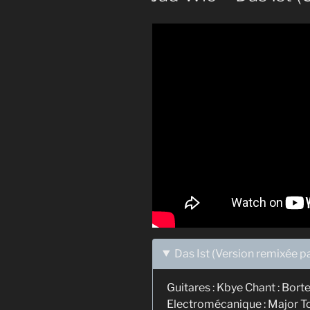
Das Ist (Version remixée 
Guitares : Kbye Chant : Borte
Electromécanique : Major Toma