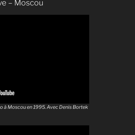
ive – Moscou
Wio à Moscou en 1995. Avec Denis Bortek