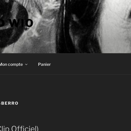
D WIO
d Wio
Mon compte
Panier
SBERRO
lip Officiel)