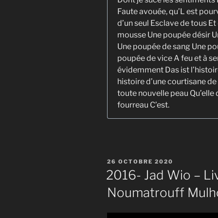
Faute avouée, qu’L est pourv
d’un seul Esclave de tous Et
mousse Une poupée désir U
Une poupée de sang Une po
poupée de vice A feu et à s
évidemment Das ist l’histoire
histoire d’une courtisane de
toute nouvelle peau Qu’elle 
fourreau C’est.
PUBLIÉ
26 OCTOBRE 2020
LE
2016- Jad Wio – Li
Noumatrouff Mulh